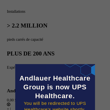
Installations
> 2.2 MILLION
pieds carrés de capacité
PLUS DE 200 ANS
Expérience dans l’industrie de la haute direction
Andlauer Healthcare
Group is now UPS
Andlauer Healthcare Group (
AND
)
Healthcare.
0,00 $
You will be redirected to UPS
+ |
Healthcare’s website shortly.